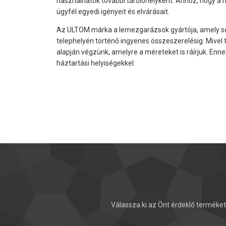
használhatók további tárolóhelyként. Ahhoz, hogy a 
ügyfél egyedi igényeit és elvárásait.
Az ULTOM márka a lemezgarázsok gyártója, amely sok
telephelyén történő ingyenes összeszerelésig. Mivel t
alapján végzünk, amelyre a méreteket is ráírjuk. E
háztartási helyiségekkel.
Válassza ki az Önt érdeklő termék