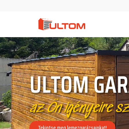
ULTOM GAR
az Ön igényeire s
Tekintse meg lemezgarázsainkat!