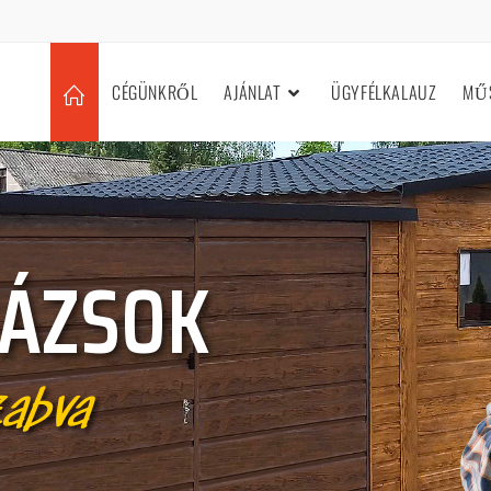
CÉGÜNKRŐL
AJÁNLAT
ÜGYFÉLKALAUZ
MŰS
ÁZSOK
zabva