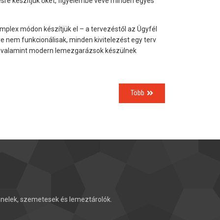
ésre készítjük őket, figyelembe véve minden egyes
plex módon készítjük el – a tervezéstől az Ügyfél
re nem funkcionálisak, minden kivitelezést egy terv
ok, valamint modern lemezgarázsok készülnek
Több
nelek, szemetesek és lemeztárolók.