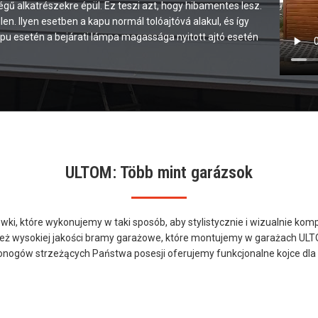
gű alkatrészekre épül. Ez teszi azt, hogy hibamentes lesz.
n. Ilyen esetben a kapu normál tolóajtóvá alakul, és így
pu esetén a bejárati lámpa magassága nyitott ajtó esetén
ULTOM: Több mint garázsok
wki, które wykonujemy w taki sposób, aby stylistycznie i wizualnie k
ież wysokiej jakości bramy garażowe, które montujemy w garażach UL
onogów strzeżących Państwa posesji oferujemy funkcjonalne kojce dla