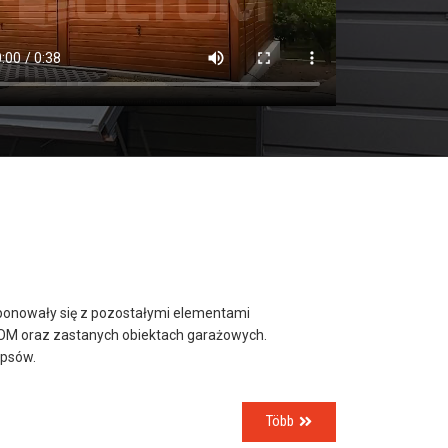
omponowały się z pozostałymi elementami
TOM oraz zastanych obiektach garażowych.
 psów.
Több