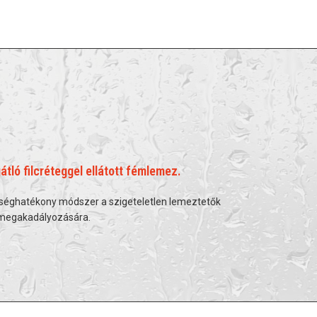
tló filcréteggel ellátott fémlemez.
öltséghatékony módszer a szigeteletlen lemeztetők
 megakadályozására.