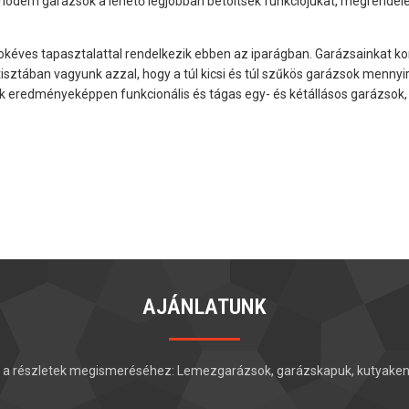
modern garázsok a lehető legjobban betöltsék funkciójukat, megrendel
éves tapasztalattal rendelkezik ebben az iparágban. Garázsainkat kom
isztában vagyunk azzal, hogy a túl kicsi és túl szűkös garázsok mennyi
nnek eredményeképpen funkcionális és tágas egy- és kétállásos garázs
AJÁNLATUNK
et a részletek megismeréséhez: Lemezgarázsok, garázskapuk, kutyaken