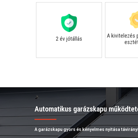
A kivitelezés
2 év jótállás
eszté
Automatikus garázskapu működtet
A garázskapu gyors és kényelmes nyitása távirányí