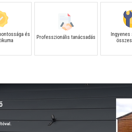
 pontossága és
Ingyenes 
Professzionális tanácsadás
tikuma
összes
ő
tóval.