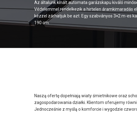
Az általunk kínált automata garázskapu kiváló minősé
Védelemmel rendelkezik a hirtelen áramkimaradás elle
kézzel zárhatjuk be azt. Egy szabványos 3×2 m-es ka
190 cm.
Naszą ofertę dopełniają wiaty śmietnikowe oraz scho
zagospodarowania działki. Klientom oferujemy równ
Jednocześnie z myślą o komforcie i wygodzie czwor