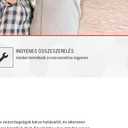
INGYENES ÖSSZESZERELÉS
minden termékünk összeszerelése ingyenes
i viszontagságok káros hatásaitól, és sikeresen