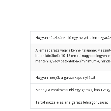
Hogyan készítsünk elő egy helyet a lemezgará
A lemezgarázs vagy a kennel talajának, vízszinte
beton körülbelül 10-15 cm-rel nagyobb legyen, 
mentén is, vagy betontalpak (minimum 4, minde
Hogyan mérjük a garázskapu nyílását
Mennyi a várakozási idő egy garázs, kapu vagy
Tartalmazza-e az ár a garázs lehorgonyzását