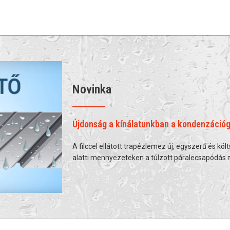
Novinka
Újdonság a kínálatunkban a kondenzációgá
A filccel ellátott trapézlemez új, egyszerű és k
alatti mennyezeteken a túlzott páralecsapódás