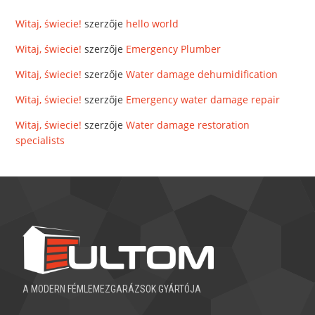
Witaj, świecie!
szerzője
hello world
Witaj, świecie!
szerzője
Emergency Plumber
Witaj, świecie!
szerzője
Water damage dehumidification
Witaj, świecie!
szerzője
Emergency water damage repair
Witaj, świecie!
szerzője
Water damage restoration
specialists
A MODERN FÉMLEMEZGARÁZSOK GYÁRTÓJA