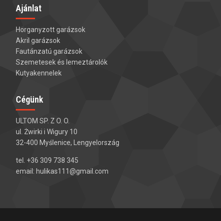
Ajánlat
Horganyzott garázsok
Akril garázsok
Fautánzatú garázsok
Szemetesek és lemeztárolók
Kutyakennelek
Cégünk
ULTOM SP. Z O. O.
ul. Żwirki i Wigury 10
32-400 Myślenice, Lengyelország
tel. +36 309 738 345
email: hulikas111@gmail.com